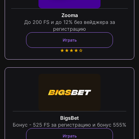
Zooma
До 200 FS и до 12% без вейджера за
регистрацию
Играть
★★★★☆
BigsBet
Бонус - 525 FS за регистрацию и бонус 555%
Играть