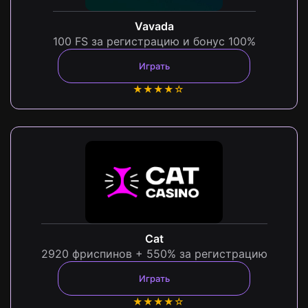
Vavada
100 FS за регистрацию и бонус 100%
Играть
★★★★☆
Cat
2920 фриспинов + 550% за регистрацию
Играть
★★★★☆