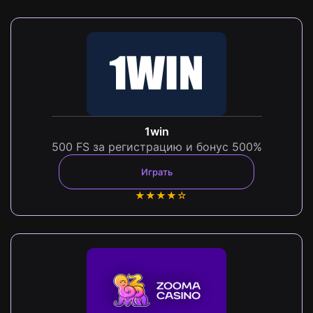
1win
500 FS за регистрацию и бонус 500%
Играть
★★★★☆