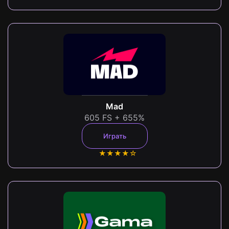
Mad
605 FS + 655%
Играть
★★★★☆