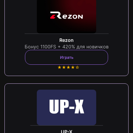
Rezon
Бонус 1100FS + 420% для новичков
Играть
★★★★☆
UP-X