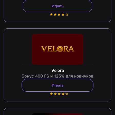
Играть
★★★★☆
Velora
Бонус 400 FS и 125% для новичков
Играть
★★★★☆