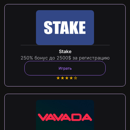
Stake
250% бонус до 2500$ за регистрацию
Играть
★★★★☆