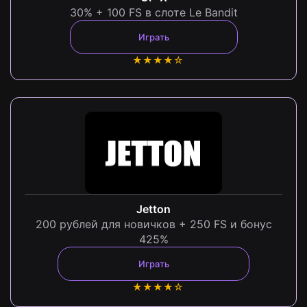
30% + 100 FS в слоте Le Bandit
Играть
★★★★☆
Jetton
200 рублей для новичков + 250 FS и бонус
425%
Играть
★★★★☆