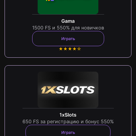
Gama
1500 FS и 550% для новичков
Играть
★★★★☆
1xSlots
650 FS за регистрацию и бонус 550%
Играть