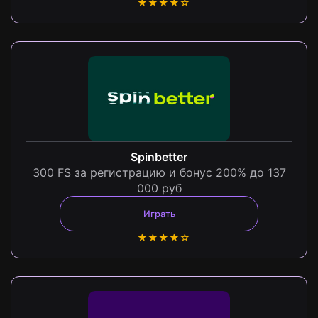
★★★★☆
Spinbetter
300 FS за регистрацию и бонус 200% до 137
000 руб
Играть
★★★★☆