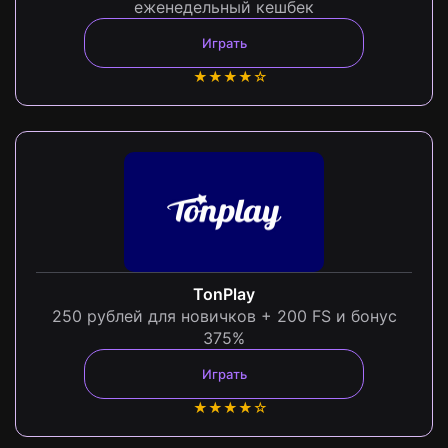
еженедельный кешбек
Играть
★★★★☆
TonPlay
250 рублей для новичков + 200 FS и бонус
375%
Играть
★★★★☆